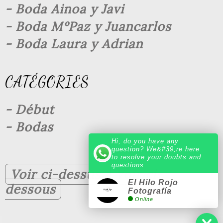
- Boda Ainoa y Javi
- Boda MºPaz y Juancarlos
- Boda Laura y Adrian
CATÉGORIES
- Début
- Bodas
Hi, do you have any
question? We&#39;re here
to resolve your doubts and
questions.
Voir ci-dessus
Voir ci-
El Hilo Rojo
dessous
Fotografía
Online