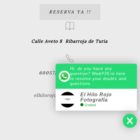
RESERVA YA !!
Calle Aveto 8
Ribarroja de Turia
Hi, do you have any
600572227 - 619083029
question? We&#39;re here
to resolve your doubts and
questions.
El Hilo Rojo
elhilorojofotografia@gmail.com
Fotografía
Online
Fotografía Boda y familia en Valencia, España.